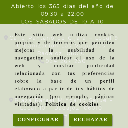
Abierto los 365 días del año de
09:30 a 22:00
LOS SÁBADOS DE 10 A 10
Este sitio web utiliza cookies
Calle Pantano de Cijara – Local 9
propias y de terceros que permiten
- Urbanización Las Vaguadas -
mejorar la usabilidad de
Badajoz,
06010
navegación, analizar el uso de la
924 267 230
web y mostrar publicidad
relacionada con tus preferencias
sobre la base de un perfil
elaborado a partir de tus hábitos de
navegación (por ejemplo, páginas
Plaza Rafael Mingarro Satué –
visitadas).
Política de cookies
.
Local 10 -
Badajoz,
06010
924 09 19 95
CONFIGURAR
RECHAZAR