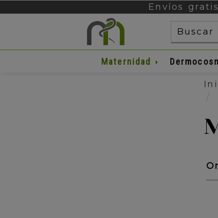
Envíos grati
Maternidad
Dermocos
In
O