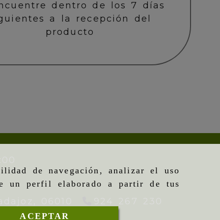
ncuentre dentro de los 7 días
guientes a la recepción del
producto
:00
ilidad de navegación, analizar el uso
e un perfil elaborado a partir de tus
adajoz,
06010
924 267 230
ACEPTAR