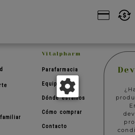
Vitalpharm
Dev
d
Parafarmacia
Equipo
rte
¿H
produ
Dónde estamos
E
Cómo comprar
dev
familiar
pr
Contacto
cond