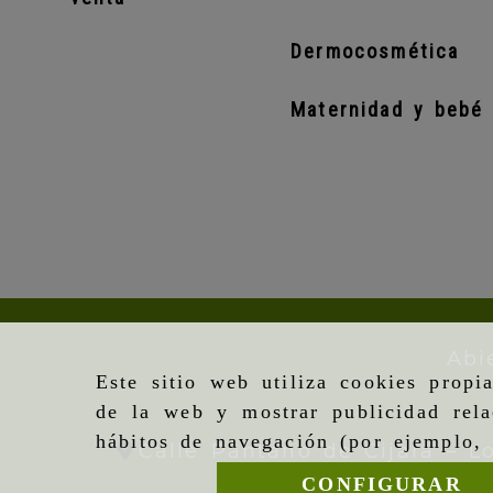
Dermocosmética
Maternidad y bebé
Abi
Este sitio web utiliza cookies propi
de la web y mostrar publicidad rela
hábitos de navegación (por ejemplo, 
Calle Pantano de Cijara – L
CONFIGURAR