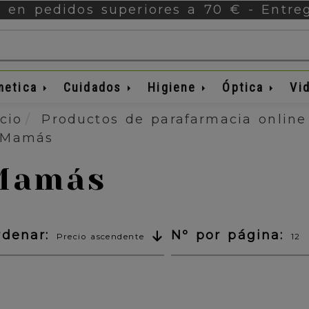
s en pedidos superiores a 70 € - Entr
metica
Cuidados
Higiene
Óptica
Vi
icio
Productos de parafarmacia online
Mamás
Mamás
rdenar:
Nº por página:
Precio ascendente
12