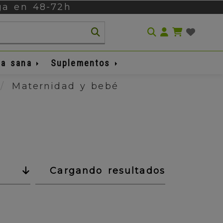
ega en 48-72h
Identifíca
da sana
Suplementos
Maternidad y bebé
Cargando resultados