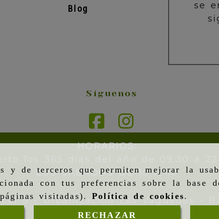
se e
Blog
si
Síguenos
HORARIOS:
erto los 365 días del año de 09:30 a 22
as y de terceros que permiten mejorar la usab
LOS SÁBADOS DE 10 A 10
cionada con tus preferencias sobre la base d
páginas visitadas).
Política de cookies
.
ocal 9 - Urbanización Las Vaguadas -
B
RECHAZAR