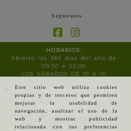
Síguenos
HORARIOS:
Abierto los 365 días del año de
09:30 a 22:00
LOS SÁBADOS DE 10 A 10
Este sitio web utiliza cookies
Calle Pantano de Cijara – Local 9
propias y de terceros que permiten
- Urbanización Las Vaguadas -
mejorar la usabilidad de
Badajoz,
06010
navegación, analizar el uso de la
924 267 230
web y mostrar publicidad
relacionada con tus preferencias