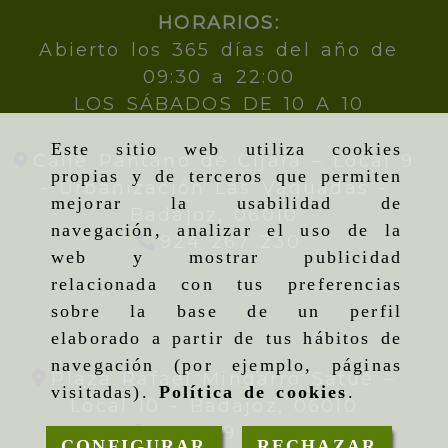
HORARIOS:
Abierto los 365 días del año de
09:30 a 22:00
LOS SÁBADOS DE 10 A 10
Este sitio web utiliza cookies
Calle Pantano de Cijara – Local 9
propias y de terceros que permiten
- Urbanización Las Vaguadas -
mejorar la usabilidad de
Badajoz,
06010
navegación, analizar el uso de la
924 267 230
web y mostrar publicidad
relacionada con tus preferencias
sobre la base de un perfil
elaborado a partir de tus hábitos de
navegación (por ejemplo, páginas
Plaza Rafael Mingarro Satué –
visitadas).
Política de cookies
.
Local 10 -
Badajoz,
06010
924 09 19 95
CONFIGURAR
RECHAZAR