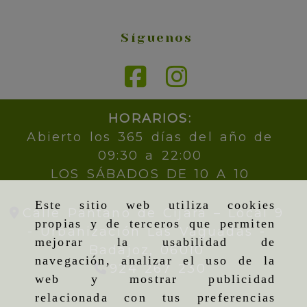
Síguenos
HORARIOS:
Abierto los 365 días del año de
09:30 a 22:00
LOS SÁBADOS DE 10 A 10
Este sitio web utiliza cookies
Calle Pantano de Cijara – Local 9
propias y de terceros que permiten
- Urbanización Las Vaguadas -
mejorar la usabilidad de
Badajoz,
06010
navegación, analizar el uso de la
924 267 230
web y mostrar publicidad
relacionada con tus preferencias