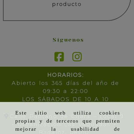
producto
Síguenos
HORARIOS:
Abierto los 365 días del año de
09:30 a 22:00
LOS SÁBADOS DE 10 A 10
Este sitio web utiliza cookies
Calle Pantano de Cijara – Local 9
propias y de terceros que permiten
- Urbanización Las Vaguadas -
mejorar la usabilidad de
Badajoz,
06010