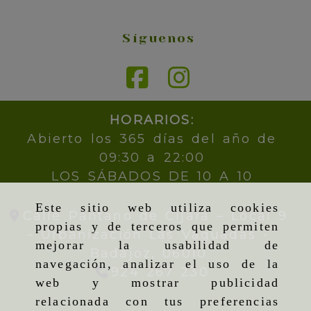
Síguenos
HORARIOS:
Abierto los 365 días del año de
09:30 a 22:00
LOS SÁBADOS DE 10 A 10
Este sitio web utiliza cookies
Calle Pantano de Cijara – Local 9
propias y de terceros que permiten
- Urbanización Las Vaguadas -
mejorar la usabilidad de
Badajoz,
06010
navegación, analizar el uso de la
924 267 230
web y mostrar publicidad
relacionada con tus preferencias