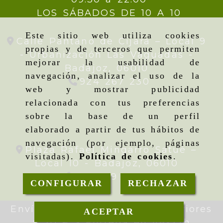
LOS SÁBADOS DE 10 A 10
Este sitio web utiliza cookies
Calle Pantano de Cijara – Local 9
propias y de terceros que permiten
- Urbanización Las Vaguadas -
mejorar la usabilidad de
Badajoz,
06010
navegación, analizar el uso de la
924 267 230
web y mostrar publicidad
relacionada con tus preferencias
sobre la base de un perfil
elaborado a partir de tus hábitos de
navegación (por ejemplo, páginas
Plaza Rafael Mingarro Satué –
visitadas).
Política de cookies
.
Local 10 -
Badajoz,
06010
924 09 19 95
CONFIGURAR
RECHAZAR
Envíos gratis en pedidos superiores
ACEPTAR
a 70 € - Entrega en 48-72h