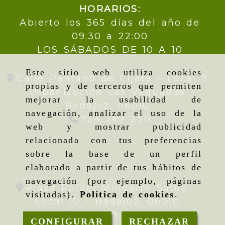
HORARIOS:
Abierto los 365 días del año de
09:30 a 22:00
LOS SÁBADOS DE 10 A 10
Este sitio web utiliza cookies
Calle Pantano de Cijara – Local 9
propias y de terceros que permiten
- Urbanización Las Vaguadas -
mejorar la usabilidad de
Badajoz,
06010
navegación, analizar el uso de la
924 267 230
web y mostrar publicidad
relacionada con tus preferencias
sobre la base de un perfil
elaborado a partir de tus hábitos de
navegación (por ejemplo, páginas
Plaza Rafael Mingarro Satué –
visitadas).
Política de cookies
.
Local 10 -
Badajoz,
06010
924 09 19 95
CONFIGURAR
RECHAZAR