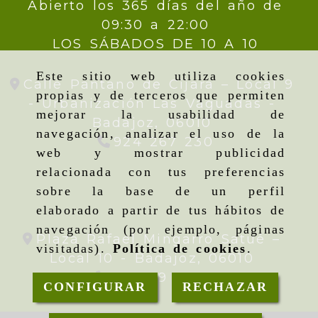
Abierto los 365 días del año de
09:30 a 22:00
LOS SÁBADOS DE 10 A 10
Este sitio web utiliza cookies
Calle Pantano de Cijara – Local 9
propias y de terceros que permiten
- Urbanización Las Vaguadas -
mejorar la usabilidad de
Badajoz,
06010
navegación, analizar el uso de la
924 267 230
web y mostrar publicidad
relacionada con tus preferencias
sobre la base de un perfil
elaborado a partir de tus hábitos de
navegación (por ejemplo, páginas
Plaza Rafael Mingarro Satué –
visitadas).
Política de cookies
.
Local 10 -
Badajoz,
06010
924 09 19 95
CONFIGURAR
RECHAZAR