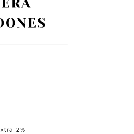
NERA
DONES
extra 2%