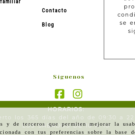
familiar
pr
Contacto
cond
se e
Blog
si
Síguenos
HORARIOS:
erto los 365 días del año de 09:30 a 22
as y de terceros que permiten mejorar la usab
LOS SÁBADOS DE 10 A 10
cionada con tus preferencias sobre la base d