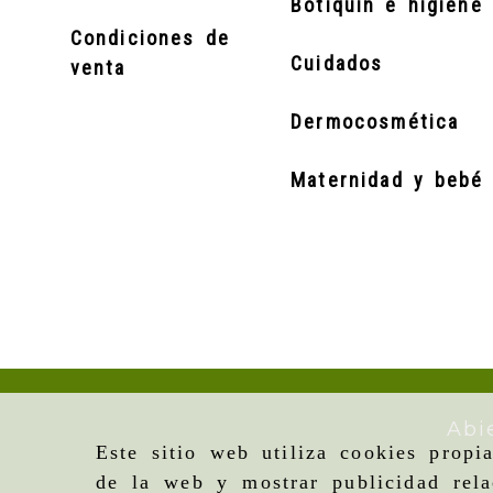
Botiquín e higiene 
Condiciones de
Cuidados
venta
Dermocosmética
Maternidad y bebé
Abi
Este sitio web utiliza cookies propi
de la web y mostrar publicidad rela