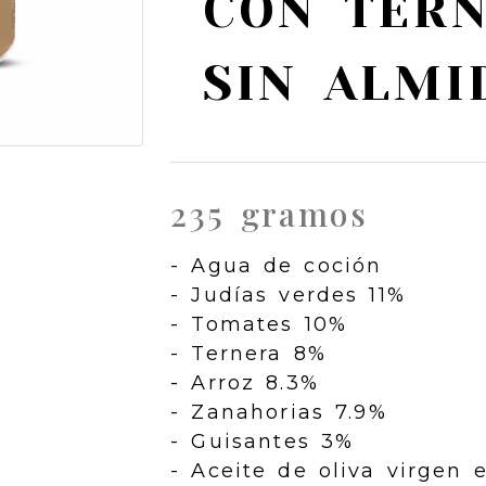
CON TER
SIN ALMI
235 gramos
- Agua de coción
- Judías verdes 11%
- Tomates 10%
- Ternera 8%
- Arroz 8.3%
- Zanahorias 7.9%
- Guisantes 3%
- Aceite de oliva virgen 