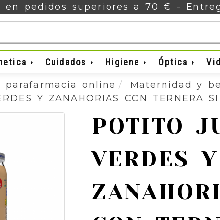
s en pedidos superiores a 70 € - Entr
metica
Cuidados
Higiene
Óptica
Vi
 parafarmacia online
Maternidad y b
ERDES Y ZANAHORIAS CON TERNERA S
POTITO J
VERDES Y
ZANAHOR