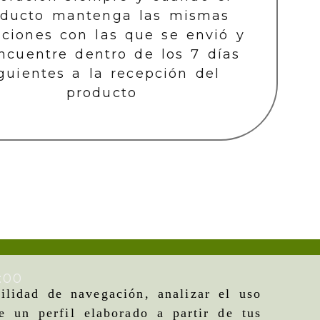
oducto mantenga las mismas
iciones con las que se envió y
ncuentre dentro de los 7 días
guientes a la recepción del
producto
:00
ilidad de navegación, analizar el uso
e un perfil elaborado a partir de tus