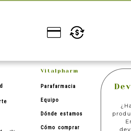
Vitalpharm
Dev
d
Parafarmacia
Equipo
rte
¿H
produ
Dónde estamos
E
Cómo comprar
dev