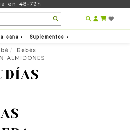
ega en 48-72h
Identifíca
da sana
Suplementos
ebé
Bebés
IN ALMIDONES
UDÍAS
IAS