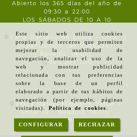
Abierto los 365 días del año de
09:30 a 22:00
LOS SÁBADOS DE 10 A 10
Este sitio web utiliza cookies
Calle Pantano de Cijara – Local 9
propias y de terceros que permiten
- Urbanización Las Vaguadas -
mejorar la usabilidad de
Badajoz,
06010
navegación, analizar el uso de la
924 267 230
web y mostrar publicidad
relacionada con tus preferencias
sobre la base de un perfil
elaborado a partir de tus hábitos de
navegación (por ejemplo, páginas
Plaza Rafael Mingarro Satué –
visitadas).
Política de cookies
.
Local 10 -
Badajoz,
06010
924 09 19 95
CONFIGURAR
RECHAZAR