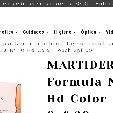
s en pedidos superiores a 70 € - Entr
metica
Cuidados
Higiene
Óptica
Vi
 parafarmacia online
Dermocosmétic
a Nº 10 Hd Color Touch Spf 30
MARTIDE
Formula 
Hd Color