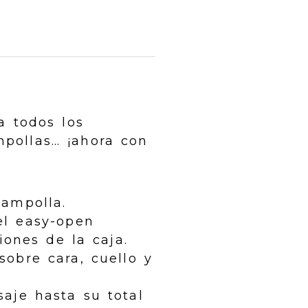
a todos los
mpollas… ¡ahora con
 ampolla.
el easy-open
iones de la caja.
obre cara, cuello y
aje hasta su total