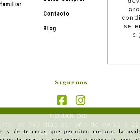
dev
familiar
pr
Contacto
cond
se e
Blog
si
Síguenos
HORARIOS:
erto los 365 días del año de 09:30 a 22
as y de terceros que permiten mejorar la usab
LOS SÁBADOS DE 10 A 10
cionada con tus preferencias sobre la base d