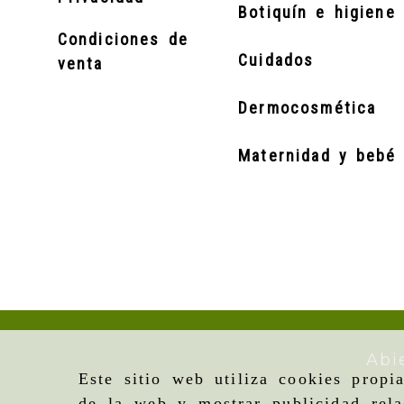
Botiquín e higiene 
Condiciones de
Cuidados
venta
Dermocosmética
Maternidad y bebé
Abi
Este sitio web utiliza cookies propi
de la web y mostrar publicidad rela