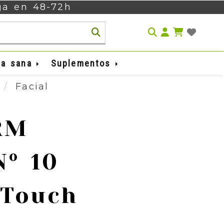
ega en 48-72h
Identifíca
da sana
Suplementos
a
Facial
RM
Nº 10
 Touch