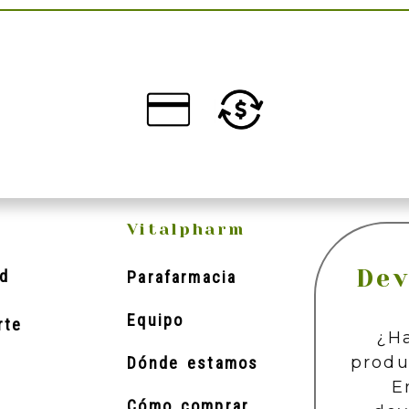
Vitalpharm
Dev
d
Parafarmacia
Equipo
rte
¿H
produ
Dónde estamos
E
Cómo comprar