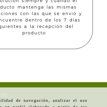
olución siempre y cuando el
oducto mantenga las mismas
iciones con las que se envió y
ncuentre dentro de los 7 días
guientes a la recepción del
producto
:00
ilidad de navegación, analizar el uso
e un perfil elaborado a partir de tus