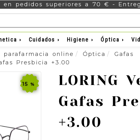
s en pedidos superiores a 70 € - Entr
metica
Cuidados
Higiene
Óptica
Vi
 parafarmacia online
Óptica
Gafas
fas Presbicia +3.00
LORING V
15
%
Gafas Pre
+3.00