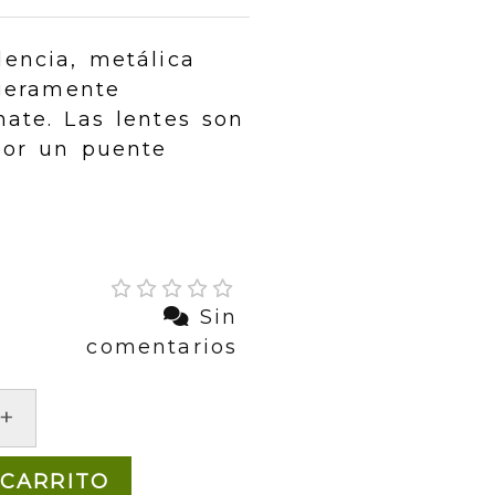
dencia, metálica
igeramente
nate. Las lentes son
 por un puente
Sin
comentarios
+
 CARRITO