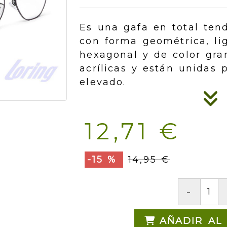
Es una gafa en total ten
con forma geométrica, l
hexagonal y de color gra
acrílicas y están unidas
elevado.
12,71 €
-15 %
14,95 €
-
AÑADIR AL