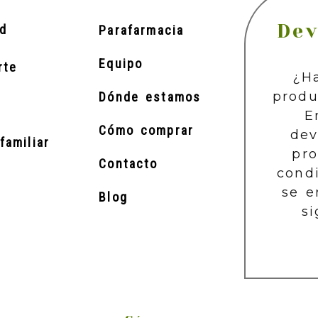
Dev
d
Parafarmacia
Equipo
rte
¿H
produ
Dónde estamos
E
Cómo comprar
dev
familiar
pr
Contacto
cond
se e
Blog
si