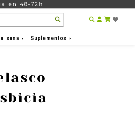
ega en 48-72h
Identifíca
da sana
Suplementos
elasco
sbicia