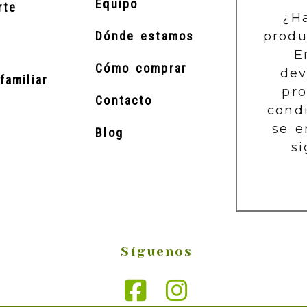
Equipo
rte
¿H
produ
Dónde estamos
E
Cómo comprar
dev
familiar
pr
Contacto
cond
se e
Blog
si
Síguenos