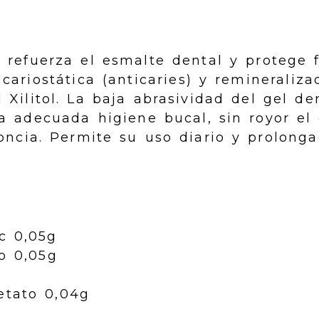
 refuerza el esmalte dental y protege f
cariostática (anticaries) y remineraliz
 Xilitol. La baja abrasividad del gel de
a adecuada higiene bucal, sin royor el 
oncia. Permite su uso diario y prolonga
c 0,05g
o 0,05g
etato 0,04g