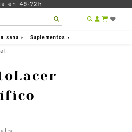
ega en 48-72h
Identifíca
da sana
Suplementos
al
toLacer
ífico
nta