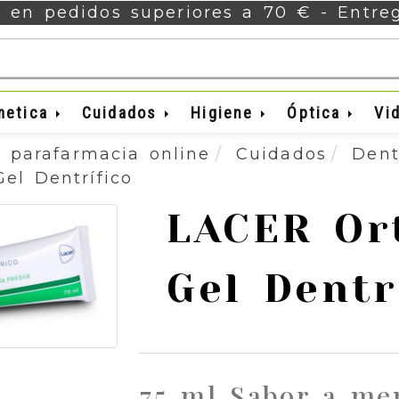
s en pedidos superiores a 70 € - Entr
metica
Cuidados
Higiene
Óptica
Vi
 parafarmacia online
Cuidados
Dent
el Dentrífico
LACER Or
Gel Dentr
75 ml Sabor a me