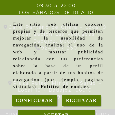
09:30 a 22:00
LOS SÁBADOS DE 10 A 10
Este sitio web utiliza cookies
Calle Pantano de Cijara – Local 9
propias y de terceros que permiten
- Urbanización Las Vaguadas -
mejorar la usabilidad de
Badajoz,
06010
navegación, analizar el uso de la
924 267 230
web y mostrar publicidad
relacionada con tus preferencias
sobre la base de un perfil
elaborado a partir de tus hábitos de
navegación (por ejemplo, páginas
Plaza Rafael Mingarro Satué –
visitadas).
Política de cookies
.
Local 10 -
Badajoz,
06010
924 09 19 95
CONFIGURAR
RECHAZAR
Envíos gratis en pedidos superiores
ACEPTAR