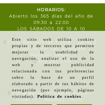
HORARIOS:
Abierto los 365 días del año de
09:30 a 22:00
LOS SÁBADOS DE 10 A 10
Este sitio web utiliza cookies
Calle Pantano de Cijara – Local 9
propias y de terceros que permiten
- Urbanización Las Vaguadas -
mejorar la usabilidad de
Badajoz,
06010
navegación, analizar el uso de la
924 267 230
web y mostrar publicidad
relacionada con tus preferencias
sobre la base de un perfil
elaborado a partir de tus hábitos de
navegación (por ejemplo, páginas
Plaza Rafael Mingarro Satué –
visitadas).
Política de cookies
.
Local 10 -
Badajoz,
06010