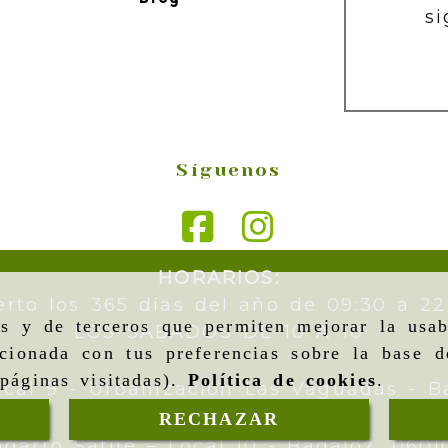
si
Síguenos
HORARIOS:
erto los 365 días del año de 09:30 a 22
as y de terceros que permiten mejorar la usab
LOS SÁBADOS DE 10 A 10
cionada con tus preferencias sobre la base d
páginas visitadas).
Política de cookies
.
ocal 9 - Urbanización Las Vaguadas -
B
RECHAZAR
ngarro Satué – Local 10 -
Badajoz,
0601