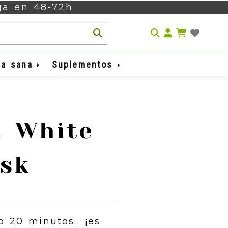
ega en 48-72h
Identifíca
da sana
Suplementos
a
 White
sk
o 20 minutos.. ¡es