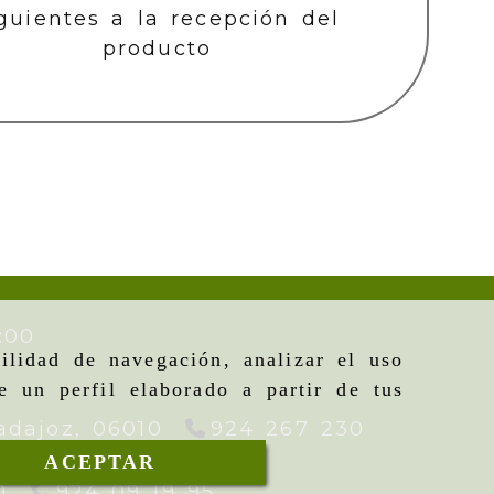
guientes a la recepción del
producto
:00
ilidad de navegación, analizar el uso
e un perfil elaborado a partir de tus
adajoz,
06010
924 267 230
ACEPTAR
0
924 09 19 95