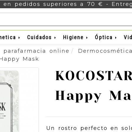
s en pedidos superiores a 70 € - Entr
metica
Cuidados
Higiene
Óptica
Vi
 parafarmacia online
Dermocosmétic
Happy Mask
KOCOSTAR
Happy Ma
Un rostro perfecto en sol