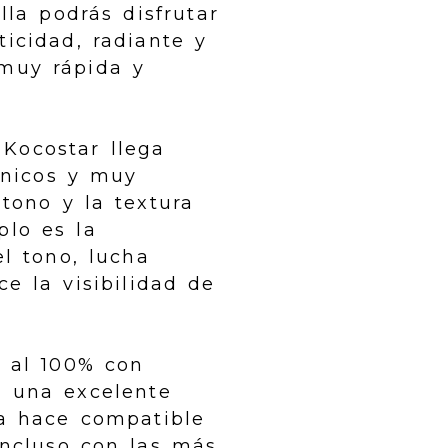
lla podrás disfrutar
icidad, radiante y
muy rápida y
Kocostar llega
únicos y muy
 tono y la textura
plo es la
l tono, lucha
ce la visibilidad de
a al 100% con
a una excelente
la hace compatible
incluso con las más