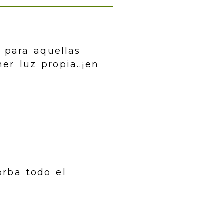
l para aquellas
er luz propia..¡en
orba todo el