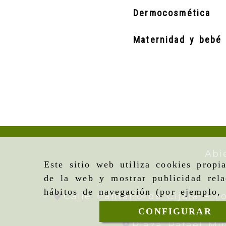
Dermocosmética
Maternidad y bebé
Abi
Este sitio web utiliza cookies propi
de la web y mostrar publicidad rela
hábitos de navegación (por ejemplo, 
Calle Pantano de Cijara – L
CONFIGURAR
Plaza Rafael Mi