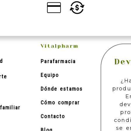
Vitalpharm
Dev
d
Parafarmacia
Equipo
rte
¿H
produ
Dónde estamos
E
Cómo comprar
dev
familiar
pr
Contacto
cond
se e
Blog