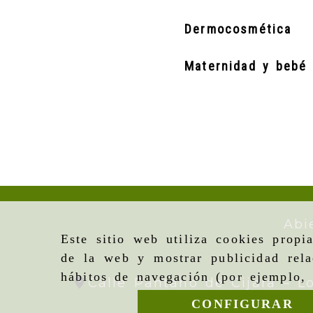
Dermocosmética
Maternidad y bebé
Abi
Este sitio web utiliza cookies propi
de la web y mostrar publicidad rela
hábitos de navegación (por ejemplo, 
Calle Pantano de Cijara – L
CONFIGURAR