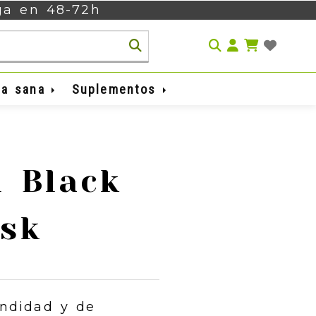
ega en 48-72h
Identifíca
da sana
Suplementos
a
 Black
sk
undidad y de