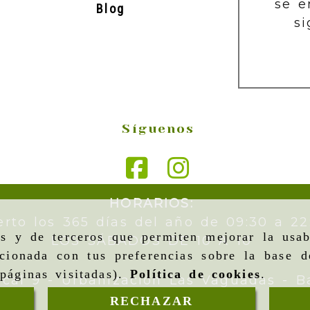
se e
Blog
si
Síguenos
HORARIOS:
erto los 365 días del año de 09:30 a 22
as y de terceros que permiten mejorar la usab
LOS SÁBADOS DE 10 A 10
cionada con tus preferencias sobre la base d
páginas visitadas).
Política de cookies
.
ocal 9 - Urbanización Las Vaguadas -
B
RECHAZAR