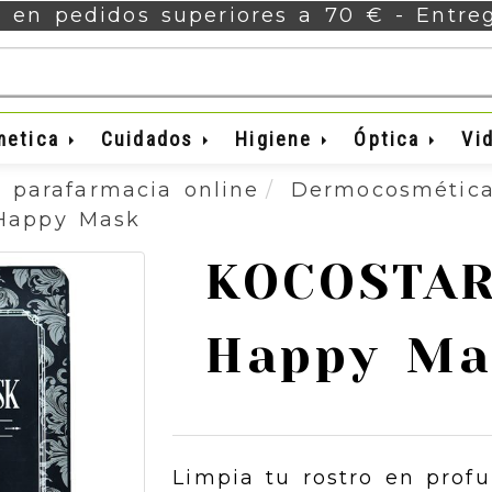
s en pedidos superiores a 70 € - Entr
metica
Cuidados
Higiene
Óptica
Vi
 parafarmacia online
Dermocosmétic
Happy Mask
KOCOSTAR
Happy Ma
Limpia tu rostro en prof