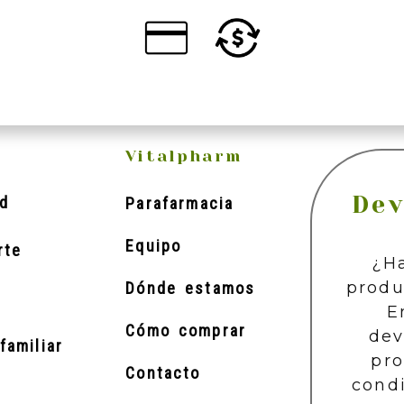
Vitalpharm
Dev
d
Parafarmacia
Equipo
rte
¿H
produ
Dónde estamos
E
Cómo comprar
dev
familiar
pr
Contacto
cond