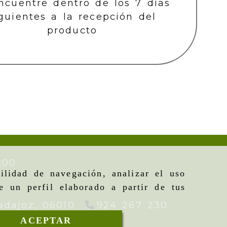
ncuentre dentro de los 7 días
guientes a la recepción del
producto
:00
ilidad de navegación, analizar el uso
e un perfil elaborado a partir de tus
adajoz,
06010
924 267 230
ACEPTAR