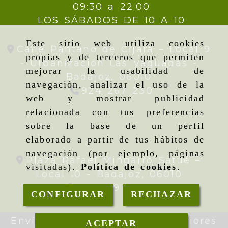
09:30 a 22:00
LOS SÁBADOS DE 10 A 10
Este sitio web utiliza cookies
Calle Pantano de Cijara – Local 9
propias y de terceros que permiten
- Urbanización Las Vaguadas -
mejorar la usabilidad de
Badajoz,
06010
navegación, analizar el uso de la
924 267 230
web y mostrar publicidad
relacionada con tus preferencias
sobre la base de un perfil
elaborado a partir de tus hábitos de
navegación (por ejemplo, páginas
Plaza Rafael Mingarro Satué –
visitadas).
Política de cookies
.
Local 10 -
Badajoz,
06010
924 09 19 95
CONFIGURAR
RECHAZAR
Envíos gratis en pedidos superiores
ACEPTAR