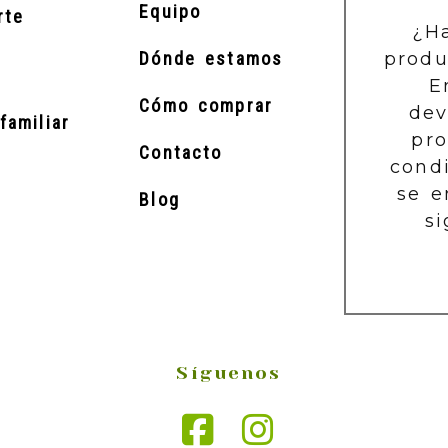
Equipo
rte
¿H
produ
Dónde estamos
E
Cómo comprar
dev
familiar
pr
Contacto
cond
se e
Blog
si
Síguenos