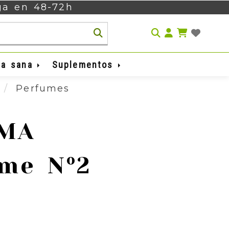
ega en 48-72h
Identifíca
da sana
Suplementos
a
Perfumes
RMA
me Nº2