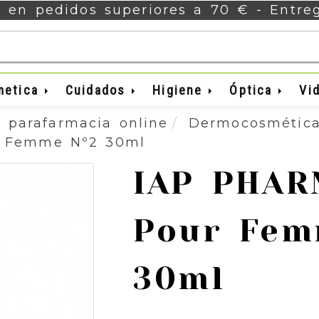
s en pedidos superiores a 70 € - Entr
metica
Cuidados
Higiene
Óptica
Vi
 parafarmacia online
Dermocosmétic
 Femme Nº2 30ml
IAP PHA
Pour Fem
30ml