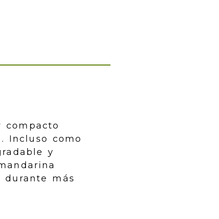
y compacto
e. Incluso como
gradable y
 mandarina
r durante más