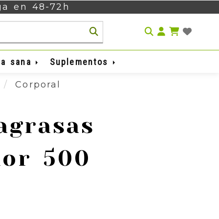
ega en 48-72h
Identifíca
da sana
Suplementos
a
Corporal
agrasas
lor 500