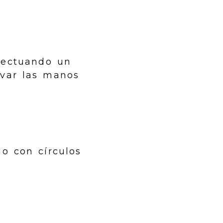
efectuando un
avar las manos
do con círculos