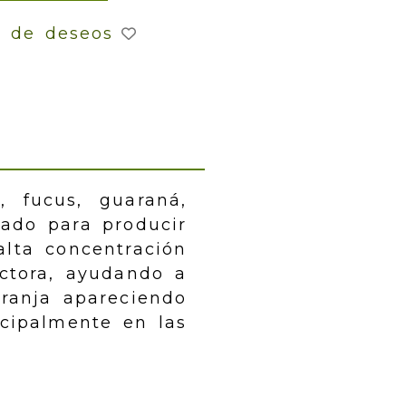
a de deseos
, fucus, guaraná,
ñado para producir
alta concentración
uctora, ayudando a
aranja apareciendo
ncipalmente en las