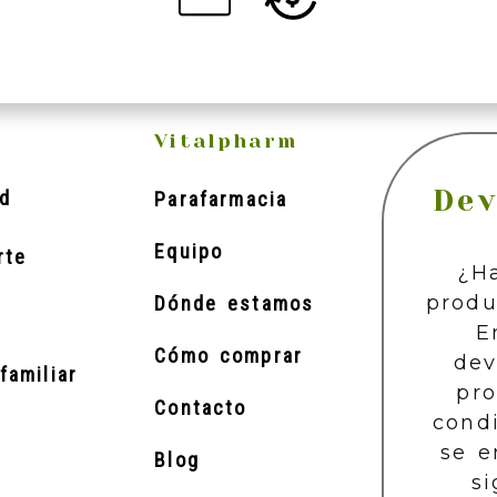
Vitalpharm
Dev
d
Parafarmacia
Equipo
rte
¿H
produ
Dónde estamos
E
Cómo comprar
dev
familiar
pr
Contacto
cond
se e
Blog
si