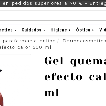
s en pedidos superiores a 70 € - Entr
metica
Cuidados
Higiene
Óptica
Vi
 parafarmacia online
Dermocosmétic
fecto calor 500 ml
Gel quem
efecto ca
ml