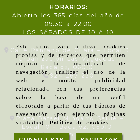
HORARIOS:
Abierto los 365 días del año de
09:30 a 22:00
LOS SÁBADOS DE 10 A 10
Este sitio web utiliza cookies
Calle Pantano de Cijara – Local 9
propias y de terceros que permiten
- Urbanización Las Vaguadas -
mejorar la usabilidad de
Badajoz,
06010
navegación, analizar el uso de la
924 267 230
web y mostrar publicidad
relacionada con tus preferencias
sobre la base de un perfil
elaborado a partir de tus hábitos de
navegación (por ejemplo, páginas
Plaza Rafael Mingarro Satué –
visitadas).
Política de cookies
.
Local 10 -
Badajoz,
06010
924 09 19 95
CONFIGURAR
RECHAZAR