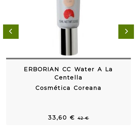
ANTERIOR
SI
ERBORIAN CC Water A La
Centella
Cosmética Coreana
33,60 €
42 €