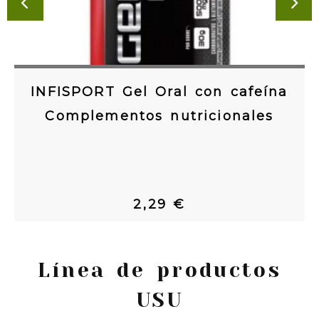
ANTERIOR
SI
INFISPORT Gel Oral con cafeína
Complementos nutricionales
2,29 €
Línea de productos
USU