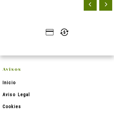
ANTERI
SI
Avisos
Inicio
Aviso Legal
Cookies