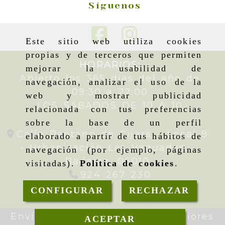
Síguenos
Este sitio web utiliza cookies
propias y de terceros que permiten
HORARIOS:
mejorar la usabilidad de
Abierto los 365 días del año de
navegación, analizar el uso de la
09:30 a 22:00
web y mostrar publicidad
LOS SÁBADOS DE 10 A 10
relacionada con tus preferencias
sobre la base de un perfil
Calle Pantano de Cijara – Local 9
elaborado a partir de tus hábitos de
- Urbanización Las Vaguadas -
navegación (por ejemplo, páginas
Badajoz,
06010
visitadas).
Política de cookies
.
924 267 230
CONFIGURAR
RECHAZAR
Envíos gratis en pedidos superiores
ACEPTAR