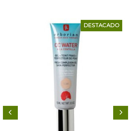
DESTACADO
ANTERIOR
SI