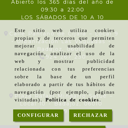
Abierto los 365 días del año de
09:30 a 22:00
LOS SÁBADOS DE 10 A 10
Este sitio web utiliza cookies
Calle Pantano de Cijara – Local 9
propias y de terceros que permiten
- Urbanización Las Vaguadas -
mejorar la usabilidad de
Badajoz,
06010
navegación, analizar el uso de la
924 267 230
web y mostrar publicidad
relacionada con tus preferencias
sobre la base de un perfil
elaborado a partir de tus hábitos de
navegación (por ejemplo, páginas
Plaza Rafael Mingarro Satué –
visitadas).
Política de cookies
.
Local 10 -
Badajoz,
06010
924 09 19 95
CONFIGURAR
RECHAZAR