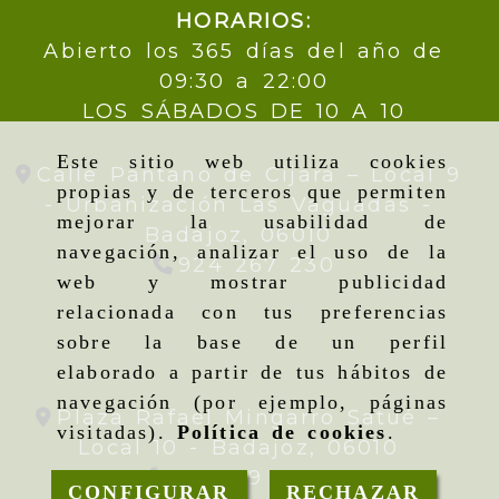
HORARIOS:
Abierto los 365 días del año de
09:30 a 22:00
LOS SÁBADOS DE 10 A 10
Este sitio web utiliza cookies
Calle Pantano de Cijara – Local 9
propias y de terceros que permiten
- Urbanización Las Vaguadas -
mejorar la usabilidad de
Badajoz,
06010
navegación, analizar el uso de la
924 267 230
web y mostrar publicidad
relacionada con tus preferencias
sobre la base de un perfil
elaborado a partir de tus hábitos de
navegación (por ejemplo, páginas
Plaza Rafael Mingarro Satué –
visitadas).
Política de cookies
.
Local 10 -
Badajoz,
06010
924 09 19 95
CONFIGURAR
RECHAZAR