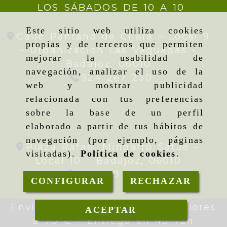
LOS SÁBADOS DE 10 A 10
Este sitio web utiliza cookies
Calle Pantano de Cijara – Local 9
propias y de terceros que permiten
- Urbanización Las Vaguadas -
mejorar la usabilidad de
Badajoz,
06010
navegación, analizar el uso de la
924 267 230
web y mostrar publicidad
relacionada con tus preferencias
sobre la base de un perfil
elaborado a partir de tus hábitos de
navegación (por ejemplo, páginas
Plaza Rafael Mingarro Satué –
visitadas).
Política de cookies
.
Local 10 -
Badajoz,
06010
924 09 19 95
CONFIGURAR
RECHAZAR
Envíos gratis en pedidos superiores
ACEPTAR
a 70 € - Entrega en 48-72h