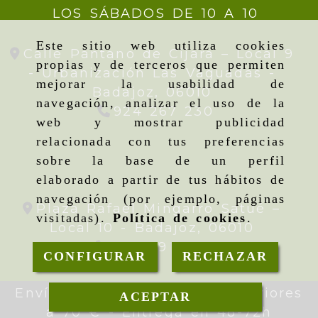
LOS SÁBADOS DE 10 A 10
Este sitio web utiliza cookies
Calle Pantano de Cijara – Local 9
propias y de terceros que permiten
- Urbanización Las Vaguadas -
mejorar la usabilidad de
Badajoz,
06010
navegación, analizar el uso de la
924 267 230
web y mostrar publicidad
relacionada con tus preferencias
sobre la base de un perfil
elaborado a partir de tus hábitos de
navegación (por ejemplo, páginas
Plaza Rafael Mingarro Satué –
visitadas).
Política de cookies
.
Local 10 -
Badajoz,
06010
924 09 19 95
CONFIGURAR
RECHAZAR
Envíos gratis en pedidos superiores
ACEPTAR
a 70 € - Entrega en 48-72h