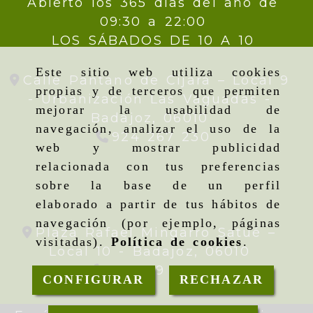
Abierto los 365 días del año de
09:30 a 22:00
LOS SÁBADOS DE 10 A 10
Este sitio web utiliza cookies
Calle Pantano de Cijara – Local 9
propias y de terceros que permiten
- Urbanización Las Vaguadas -
mejorar la usabilidad de
Badajoz,
06010
navegación, analizar el uso de la
924 267 230
web y mostrar publicidad
relacionada con tus preferencias
sobre la base de un perfil
elaborado a partir de tus hábitos de
navegación (por ejemplo, páginas
Plaza Rafael Mingarro Satué –
visitadas).
Política de cookies
.
Local 10 -
Badajoz,
06010
924 09 19 95
CONFIGURAR
RECHAZAR