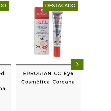
DO
DESTACADO
SIGUIENTE
ed
ERBORIAN CC Eye
ERBORI
Cosmética Coreana
na
Cosmét