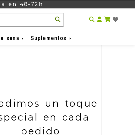
ega en 48-72h
rafarmacia onli
Identifíca
da sana
Suplementos
adimos un toque
special en cada
pedido