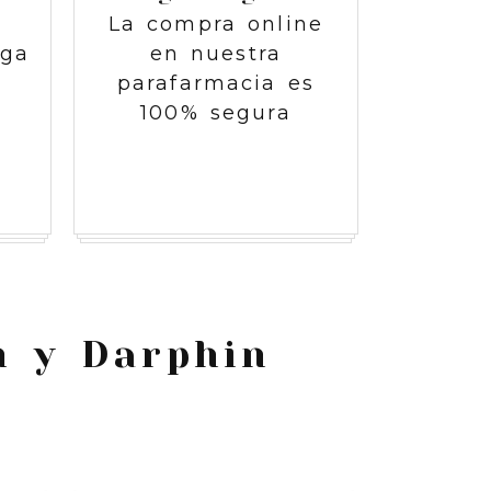
l
La compra online
nga
en nuestra
parafarmacia es
100% segura
m y Darphin