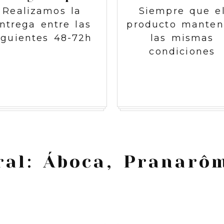
Realizamos la
Siempre que e
ntrega entre las
producto mante
iguientes 48-72h
las mismas
condiciones
ral: Áboca, Pranarô