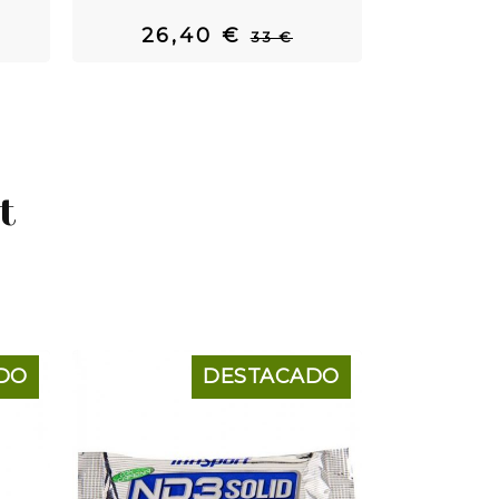
26,40 €
33
33 €
t
DO
DESTACADO