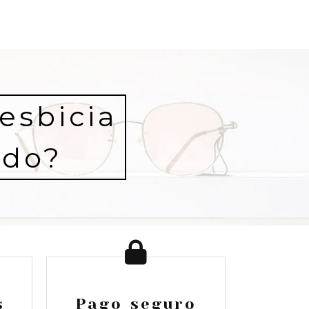
esbicia
ndo?
s
Pago seguro