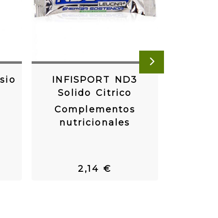
ARK
Figu
SIGUIENTE
R
sio
INFISPORT ND3
Comp
Solido Citrico
nutr
Complementos
nutricionales
3
2,14 €