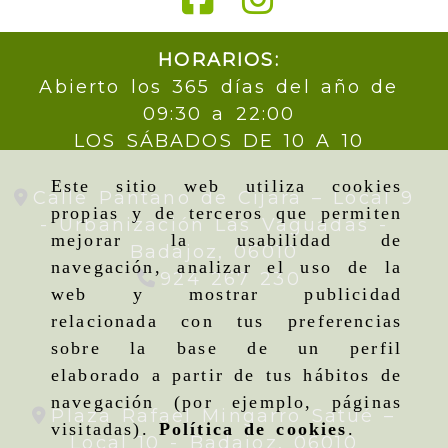
HORARIOS:
Abierto los 365 días del año de
09:30 a 22:00
LOS SÁBADOS DE 10 A 10
Este sitio web utiliza cookies
Calle Pantano de Cijara – Local 9
propias y de terceros que permiten
- Urbanización Las Vaguadas -
mejorar la usabilidad de
Badajoz,
06010
navegación, analizar el uso de la
924 267 230
web y mostrar publicidad
relacionada con tus preferencias
sobre la base de un perfil
elaborado a partir de tus hábitos de
navegación (por ejemplo, páginas
Plaza Rafael Mingarro Satué –
visitadas).
Política de cookies
.
Local 10 -
Badajoz,
06010