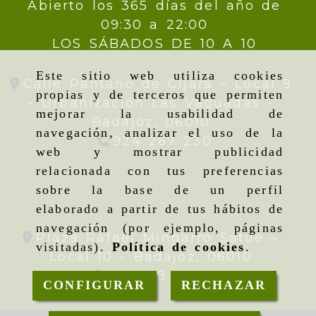
Abierto los 365 días del año de
09:30 a 22:00
LOS SÁBADOS DE 10 A 10
Este sitio web utiliza cookies
Calle Pantano de Cijara – Local 9
propias y de terceros que permiten
- Urbanización Las Vaguadas -
mejorar la usabilidad de
Badajoz,
06010
navegación, analizar el uso de la
924 267 230
web y mostrar publicidad
relacionada con tus preferencias
sobre la base de un perfil
elaborado a partir de tus hábitos de
navegación (por ejemplo, páginas
Plaza Rafael Mingarro Satué –
visitadas).
Política de cookies
.
Local 10 -
Badajoz,
06010
924 09 19 95
CONFIGURAR
RECHAZAR