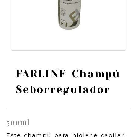
FARLINE Champú
Seborregulador
500ml
Este champú para higiene capilar,