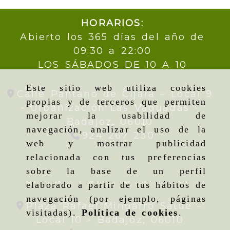
HORARIOS:
Abierto los 365 días del año de
09:30 a 22:00
LOS SÁBADOS DE 10 A 10
Este sitio web utiliza cookies
Calle Pantano de Cijara – Local 9
propias y de terceros que permiten
- Urbanización Las Vaguadas -
mejorar la usabilidad de
Badajoz,
06010
navegación, analizar el uso de la
924 267 230
web y mostrar publicidad
relacionada con tus preferencias
sobre la base de un perfil
elaborado a partir de tus hábitos de
navegación (por ejemplo, páginas
Plaza Rafael Mingarro Satué –
visitadas).
Política de cookies
.
Local 10 -
Badajoz,
06010