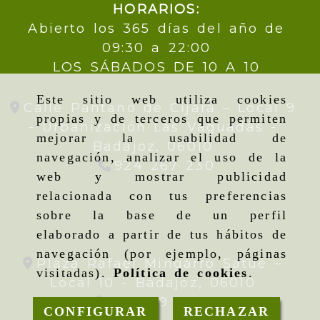
HORARIOS:
Abierto los 365 días del año de
09:30 a 22:00
LOS SÁBADOS DE 10 A 10
Este sitio web utiliza cookies
Calle Pantano de Cijara – Local 9
propias y de terceros que permiten
- Urbanización Las Vaguadas -
mejorar la usabilidad de
Badajoz,
06010
navegación, analizar el uso de la
924 267 230
web y mostrar publicidad
relacionada con tus preferencias
sobre la base de un perfil
elaborado a partir de tus hábitos de
navegación (por ejemplo, páginas
Plaza Rafael Mingarro Satué –
visitadas).
Política de cookies
.
Local 10 -
Badajoz,
06010
924 09 19 95
CONFIGURAR
RECHAZAR