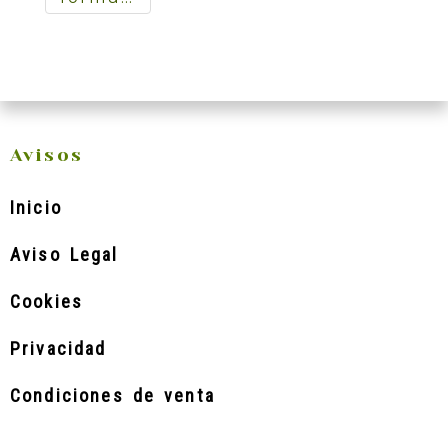
de-
solicitud-
de-
desistimiento-
consumidor-
usuario.docx
Avisos
Inicio
Aviso Legal
19.02
Kb
Cookies
Privacidad
Condiciones de venta